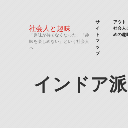
Skip
to
content
サ
アウト
社会人と趣味
イ
社会人
ト
めの趣
「趣味が持てなくなった」「趣
マ
味を楽しめない」という社会人
ッ
へ
プ
インドア派